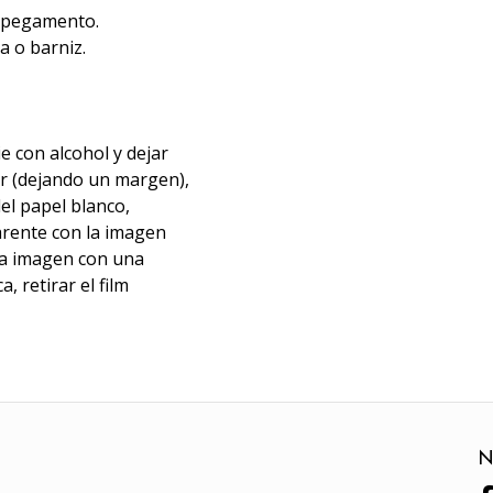
i pegamento.
a o barniz.
ie con alcohol y dejar
zar (dejando un margen),
el papel blanco,
parente con la imagen
 la imagen con una
, retirar el film
N