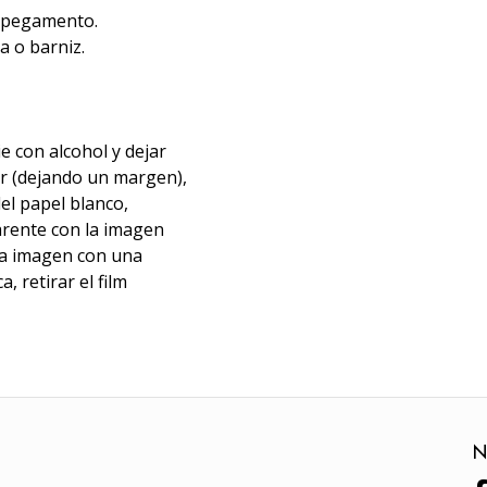
i pegamento.
a o barniz.
ie con alcohol y dejar
zar (dejando un margen),
el papel blanco,
parente con la imagen
 la imagen con una
, retirar el film
N