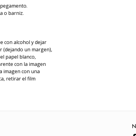
i pegamento.
a o barniz.
ie con alcohol y dejar
zar (dejando un margen),
el papel blanco,
parente con la imagen
 la imagen con una
, retirar el film
N