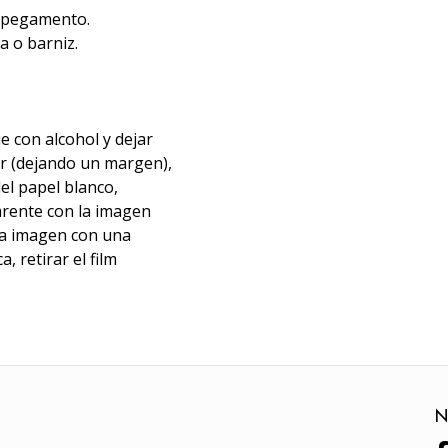
i pegamento.
a o barniz.
ie con alcohol y dejar
zar (dejando un margen),
el papel blanco,
parente con la imagen
 la imagen con una
, retirar el film
N