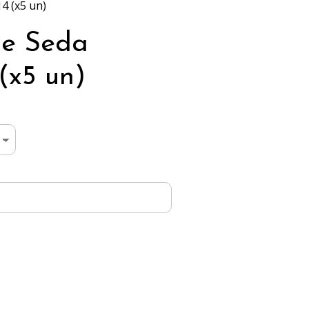
4 (x5 un)
de Seda
x5 un)