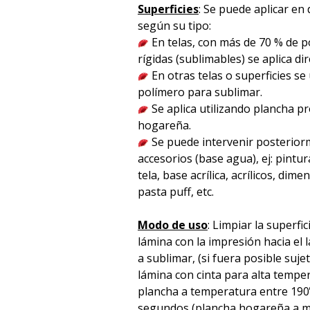
Superficies
: Se puede aplicar en 
según su tipo:
En telas, con más de 70 % de po
rígidas (sublimables) se aplica d
En otras telas o superficies se
polímero para sublimar.
Se aplica utilizando plancha p
hogareña.
Se puede intervenir posterior
accesorios (base agua), ej: pintura
tela, base acrílica, acrílicos, dime
pasta puff, etc.
Modo de uso
: Limpiar la superfic
lámina con la impresión hacia el l
a sublimar, (si fuera posible suje
lámina con cinta para alta temper
plancha a temperatura entre 190
segundos (plancha hogareña a m