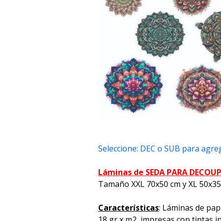
Seleccione: DEC o SUB para agreg
Láminas de SEDA PARA DECOU
Tamaño XXL 70x50 cm y XL 50x3
Características
: Láminas de pap
18 gr x m2, impresas con tintas i