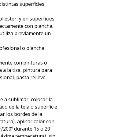
distintas superficies,
liéster, y en superficies
irectamente con plancha.
 utiliza previamente un
rofesional o plancha
mente con pinturas o
 a la tiza, pintura para
nsional, pasta relieve,
ie a sublimar, colocar la
ado de la tela o superficie
tar los bordes de la
atura), aplicar calor con
º/200º durante 15 o 20
áxima temperatura), sin