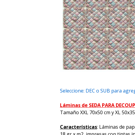
Seleccione: DEC o SUB para agreg
Láminas de SEDA PARA DECOU
Tamaño XXL 70x50 cm y XL 50x3
Características
: Láminas de pap
18 gr x m2, impresas con tintas i