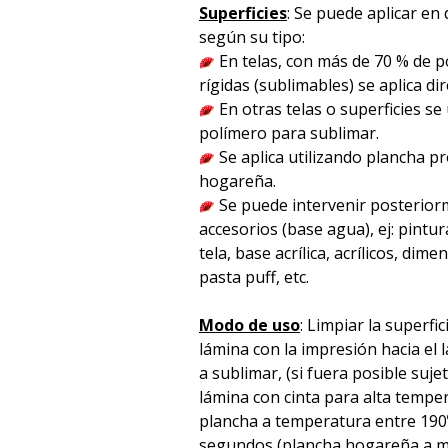
Superficies
: Se puede aplicar en 
según su tipo:
En telas, con más de 70 % de po
rígidas (sublimables) se aplica d
En otras telas o superficies se
polímero para sublimar.
Se aplica utilizando plancha p
hogareña.
Se puede intervenir posterior
accesorios (base agua), ej: pintura
tela, base acrílica, acrílicos, dime
pasta puff, etc.
Modo de uso
: Limpiar la superfic
lámina con la impresión hacia el l
a sublimar, (si fuera posible suje
lámina con cinta para alta temper
plancha a temperatura entre 190
segundos (plancha hogareña a m