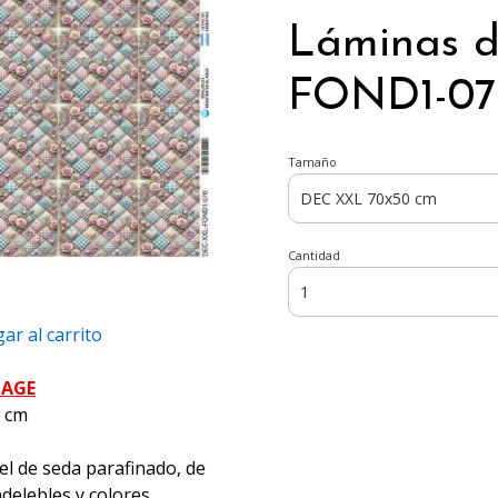
Láminas 
FOND1-070
Tamaño
Cantidad
ar al carrito
PAGE
5 cm
el de seda parafinado, de
ndelebles y colores