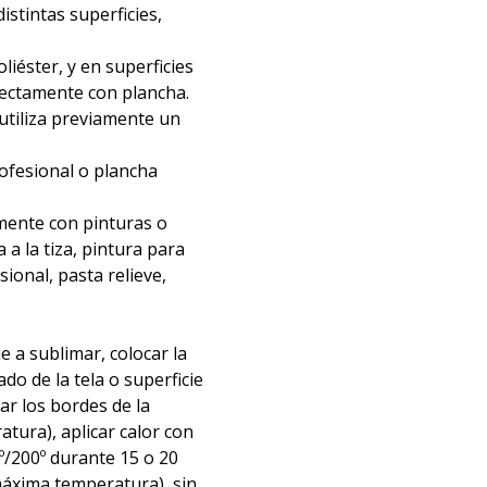
distintas superficies,
liéster, y en superficies
irectamente con plancha.
 utiliza previamente un
rofesional o plancha
mente con pinturas o
 a la tiza, pintura para
nsional, pasta relieve,
ie a sublimar, colocar la
ado de la tela o superficie
tar los bordes de la
atura), aplicar calor con
º/200º durante 15 o 20
áxima temperatura), sin