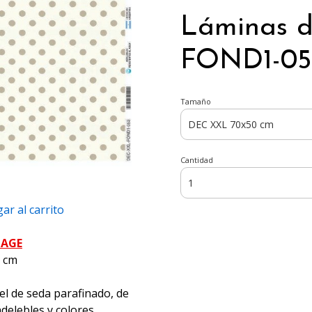
Láminas 
FOND1-053
Tamaño
Cantidad
ar al carrito
PAGE
5 cm
el de seda parafinado, de
ndelebles y colores