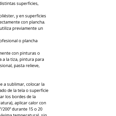
distintas superficies,
liéster, y en superficies
irectamente con plancha.
 utiliza previamente un
rofesional o plancha
mente con pinturas o
 a la tiza, pintura para
nsional, pasta relieve,
ie a sublimar, colocar la
ado de la tela o superficie
tar los bordes de la
atura), aplicar calor con
º/200º durante 15 o 20
áxima temperatura), sin