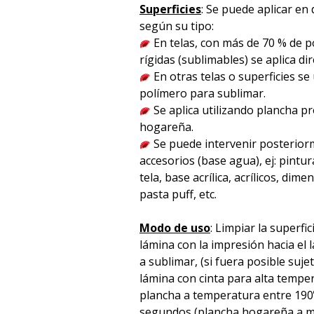
Superficies
: Se puede aplicar en 
según su tipo:
En telas, con más de 70 % de po
rígidas (sublimables) se aplica d
En otras telas o superficies se
polímero para sublimar.
Se aplica utilizando plancha p
hogareña.
Se puede intervenir posterior
accesorios (base agua), ej: pintura
tela, base acrílica, acrílicos, dime
pasta puff, etc.
Modo de uso
: Limpiar la superfic
lámina con la impresión hacia el l
a sublimar, (si fuera posible suje
lámina con cinta para alta temper
plancha a temperatura entre 190
segundos (plancha hogareña a m