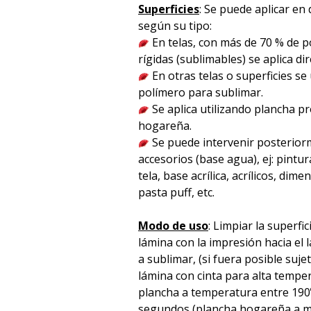
Superficies
: Se puede aplicar en 
según su tipo:
En telas, con más de 70 % de po
rígidas (sublimables) se aplica d
En otras telas o superficies se
polímero para sublimar.
Se aplica utilizando plancha p
hogareña.
Se puede intervenir posterior
accesorios (base agua), ej: pintura
tela, base acrílica, acrílicos, dime
pasta puff, etc.
Modo de uso
: Limpiar la superfic
lámina con la impresión hacia el l
a sublimar, (si fuera posible suje
lámina con cinta para alta temper
plancha a temperatura entre 190
segundos (plancha hogareña a m