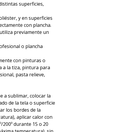
distintas superficies,
liéster, y en superficies
irectamente con plancha.
 utiliza previamente un
rofesional o plancha
mente con pinturas o
 a la tiza, pintura para
nsional, pasta relieve,
ie a sublimar, colocar la
ado de la tela o superficie
tar los bordes de la
atura), aplicar calor con
º/200º durante 15 o 20
áxima temperatura), sin